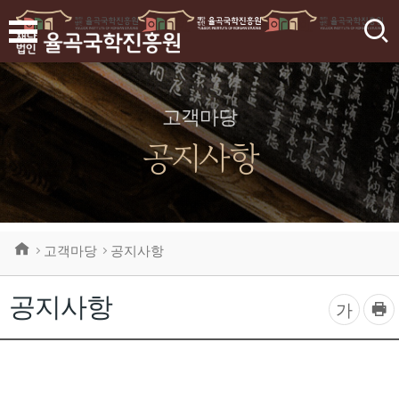
검
색
고객마당
공지사항
고객마당
공지사항
공지사항
프
글
가
린
자
트
하
크
기