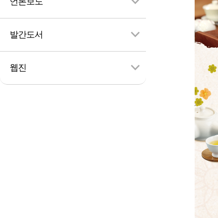
언론보도
발간도서
검
색
웹진