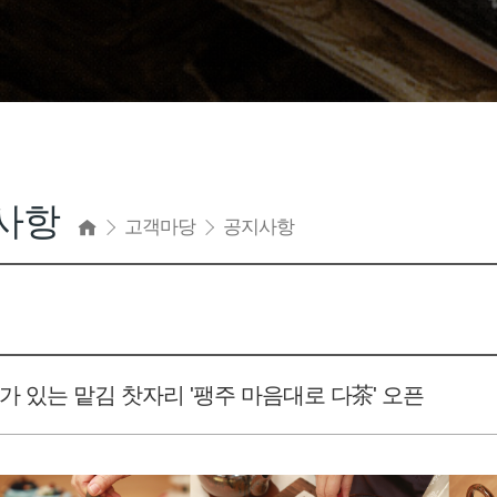
사항
고객마당
공지사항
가 있는 맡김 찻자리 '팽주 마음대로 다茶' 오픈