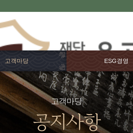
고객마당
ESG경영
공지사항
윤리경영
행사소식
고객헌장
언론보도
인권경영
고객마당
발간도서
경영공시
공지사항
웹진