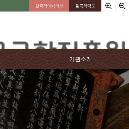
한국학아카이브
율곡학맥도
기관소개
인사말
임원소개
연혁
경영이념
조직안내
기부금안내