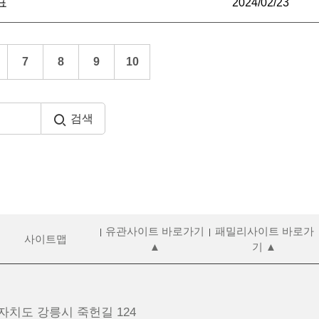
표
2024/02/23
7
8
9
10
검색
유관사이트 바로가기
패밀리사이트 바로가
사이트맵
▲
기 ▲
치도 강릉시 죽헌길 124