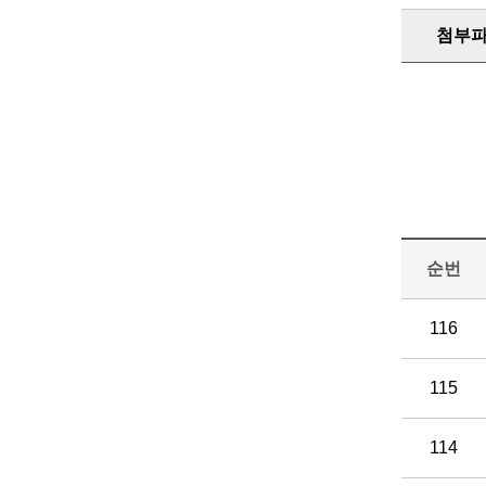
첨부
순번
116
115
114