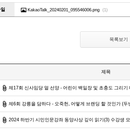
파일
KakaoTalk_20240201_095546006.png
(
1
)
목록보기
제목
첨부파일
제17회 신사임당 얼 선양 - 어린이 백일장 및 초충도 그리기
첨부파일
제6회 강릉을 담하다 - 오죽헌, 어떻게 브랜딩 할 것인가 (두
첨부파일
2024 하반기 시민인문강좌 동양사상 깊이 읽기(3) 수강생 