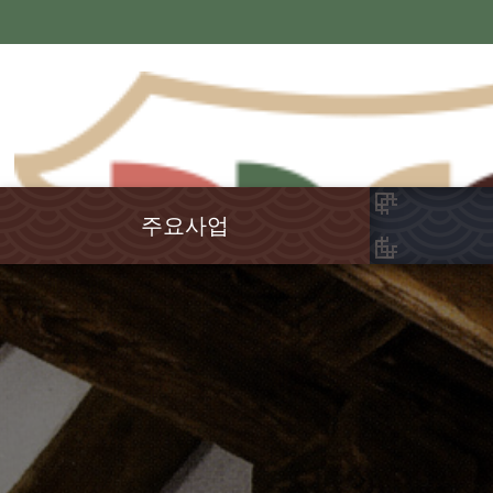
주요사업
국학연구
강원국학
율곡학
교육연수
전통문화