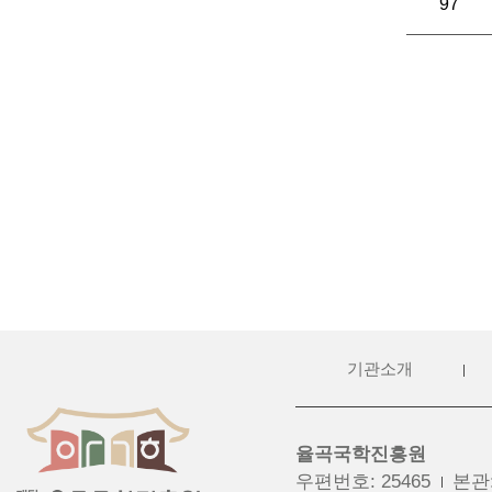
97
기관소개
율곡국학진흥원
우편번호
:
25465
본관