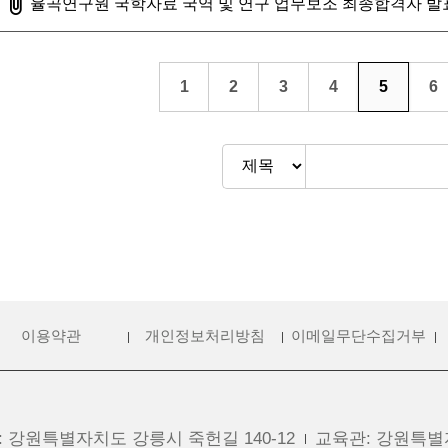
첨부파일
율곡연구원 국학자료 국역 및 연구 업무보조 최종합격자 발
1
2
3
4
5
6
이용약관
개인정보처리방침
이메일무단수집거부
:
강원특별자치도 강릉시 죽헌길 140-12
교육관
:
강원특별자