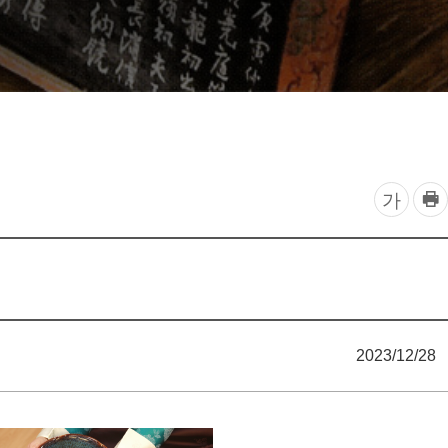
찾아오시는 길
프
글
가
린
자
트
하
크
기
기
조
2023/12/28
정
열
기