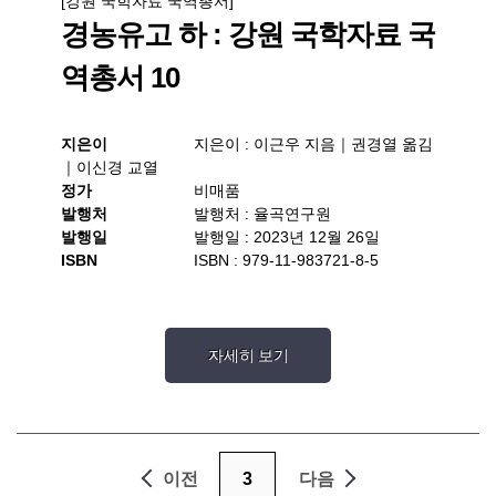
[강원 국학자료 국역총서]
경농유고 하 : 강원 국학자료 국
역총서 10
지은이
지은이 : 이근우 지음｜권경열 옮김
｜이신경 교열
정가
비매품
발행처
발행처 : 율곡연구원
발행일
발행일 : 2023년 12월 26일
ISBN
ISBN : 979-11-983721-8-5
자세히 보기
이전
3
다음