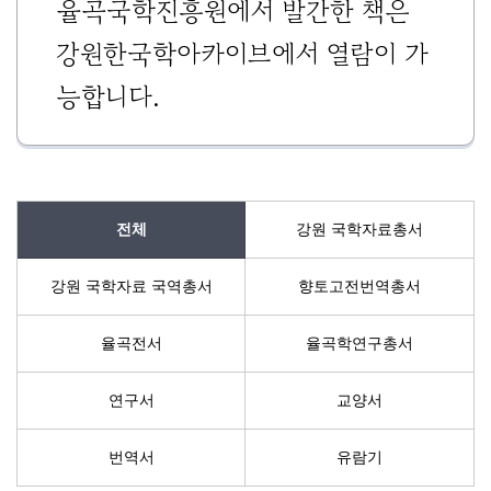
율곡국학진흥원에서 발간한 책은
기
조
강원한국학아카이브에서 열람이 가
정
능합니다.
열
기
전체
강원 국학자료총서
강원 국학자료 국역총서
향토고전번역총서
율곡전서
율곡학연구총서
연구서
교양서
번역서
유람기