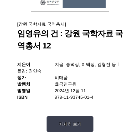
[강원 국학자료 국역총서]
임영유의 건 : 강원 국학자료 국
역총서 12
지은이
지음: 송덕상, 이텍징, 김형진 등ㅣ
옮김: 최연숙
정가
비매품
발행처
율곡연구원
발행일
2024년 12월 11
ISBN
979-11-93745-01-4
자세히 보기