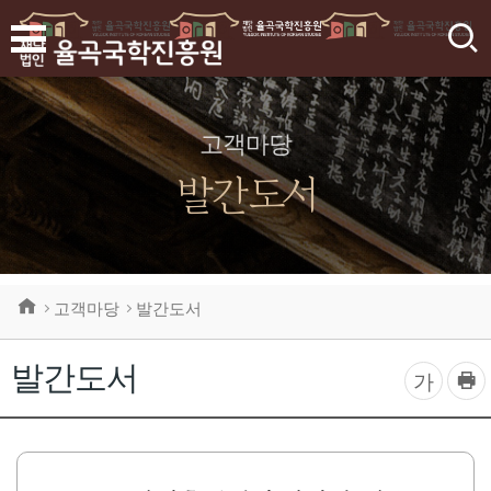
검
색
고객마당
발간도서
고객마당
발간도서
발간도서
프
글
가
린
자
트
하
크
기