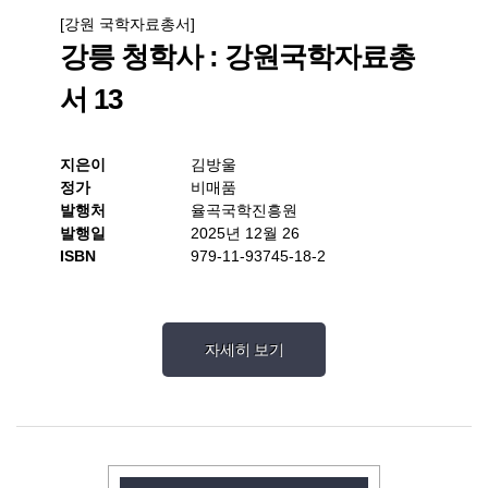
[강원 국학자료총서]
강릉 청학사 : 강원국학자료총
서 13
지은이
김방울
정가
비매품
발행처
율곡국학진흥원
발행일
2025년 12월 26
ISBN
979-11-93745-18-2
자세히 보기