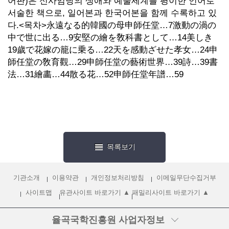
어판)은 신사임당의 생애와 예술세계를 평이한 언어로
서술한 책으로, 일어본과 한국어본을 함께 수록하고 있
다.
<목차>
永遠なる的韓國の母申師任堂…7
激動の渦の
中で世に出る…9
安堅の繪を敎科書として…14
美しき
19歲で花嫁の籠に乗る…22
天を感動ざせた孝女…24
申
師任堂の敎育觀…29
申師任堂の藝術世界…39
詩…39
書
法…31
繪畵…44
散る花…52
申師任堂年譜…59
목록보기
기관소개
이용약관
개인정보처리방침
이메일무단수집거부
사이트맵
유관사이트 바로가기 ▲
패밀리사이트 바로가기 ▲
율곡국학진흥원
사업자정보