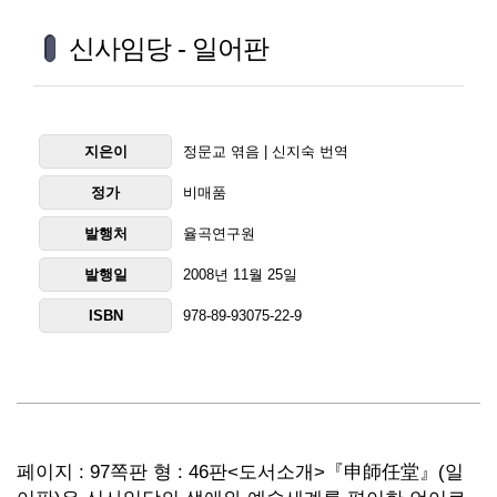
신사임당 - 일어판
지은이
정문교 엮음 | 신지숙 번역
정가
비매품
발행처
율곡연구원
발행일
2008년 11월 25일
ISBN
978-89-93075-22-9
페이지 : 97쪽
판 형 : 46판
<도서소개>
『申師任堂』(일