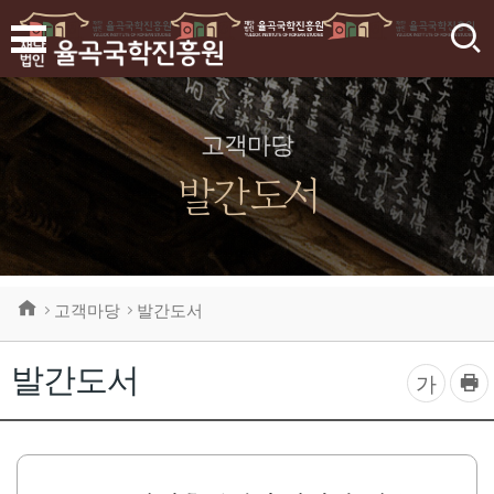
검
색
고객마당
발간도서
고객마당
발간도서
발간도서
프
글
가
린
자
트
하
크
기