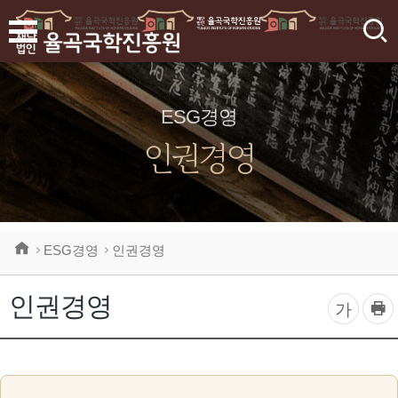
검
색
ESG경영
인권경영
ESG경영
인권경영
인권경영
프
글
가
린
자
트
하
크
기