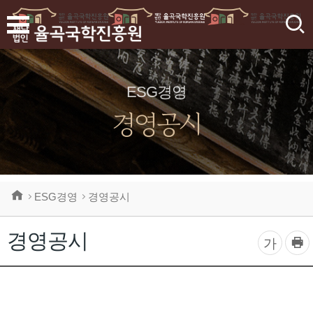
검
색
ESG경영
경영공시
ESG경영
경영공시
경영공시
프
글
가
린
자
트
하
크
기