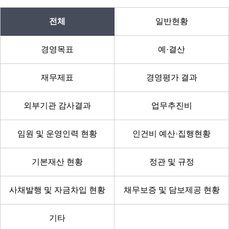
기
조
전체
일반현황
정
경영목표
예·결산
열
기
재무제표
경영평가 결과
외부기관 감사결과
업무추진비
임원 및 운영인력 현황
인건비 예산·집행현황
기본재산 현황
정관 및 규정
사채발행 및 자금차입 현황
채무보증 및 담보제공 현황
기타