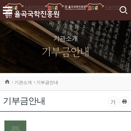
검
색
기관소개
기부금안내
기관소개
기부금안내
기부금안내
프
글
가
린
자
트
하
크
기