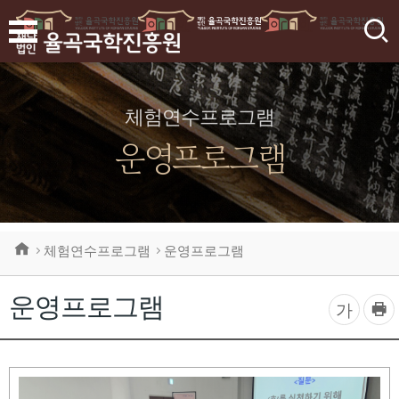
검
색
체험연수프로그램
운영프로그램
체험연수프로그램
운영프로그램
운영프로그램
프
글
가
린
자
트
하
크
기