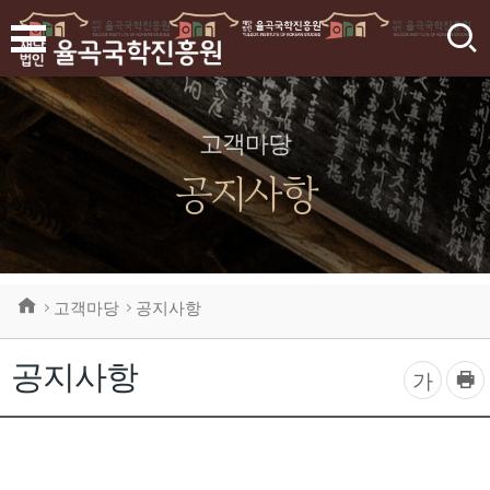
검
색
고객마당
공지사항
고객마당
공지사항
공지사항
프
글
가
린
자
트
하
크
기