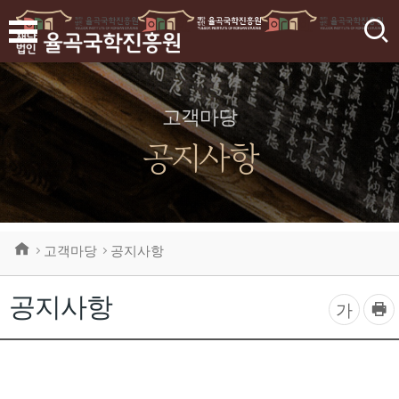
검
색
고객마당
공지사항
고객마당
공지사항
공지사항
프
글
가
린
자
트
하
크
기