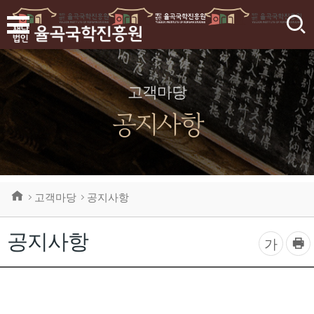
검
색
고객마당
공지사항
고객마당
공지사항
공지사항
프
글
가
린
자
트
하
크
기