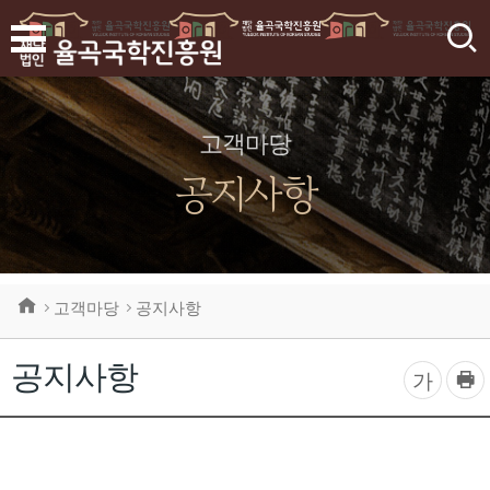
검
색
고객마당
공지사항
고객마당
공지사항
공지사항
프
글
가
린
자
트
하
크
기