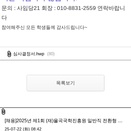
문의 : 사임당21 회장 : 010-8831-2559 연락바랍니
다
참여해주신 모든 학생들께 감사드립니다
~
심사결정서.hwp
(
80
)
목록보기
첨부파일
[채용]2025년 제1회 (재)율곡국학진흥원 일반직 전환형 계약직 직원(연구직·일반직) 공개경력채용 공고
25-07-22 (화) 08:42