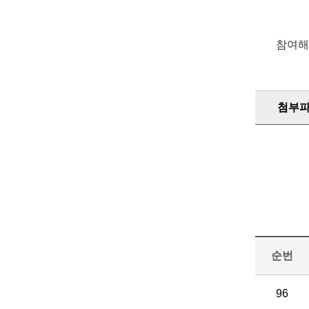
참여해
첨부
순번
96