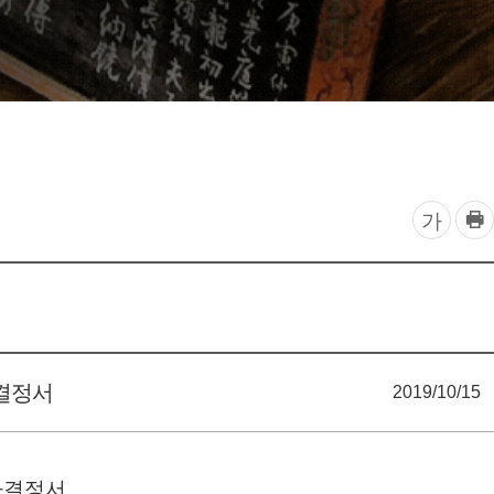
찾아오시는 길
프
글
가
린
자
트
하
크
기
기
조
사결정서
2019/10/15
정
열
사결정서
기