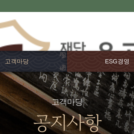
고객마당
ESG경영
공지사항
윤리경영
행사소식
고객헌장
언론보도
인권경영
고객마당
발간도서
경영공시
공지사항
웹진