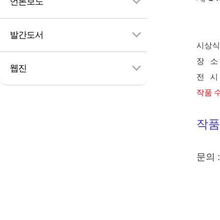
언론보도
발간도서
시상식 
검
색
장 소
웹진
전 시 
작품 수
작품
문의 