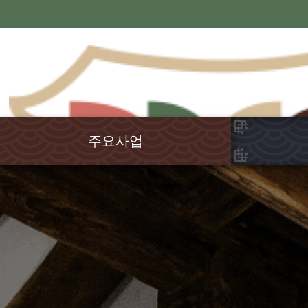
주요사업
국학연구
강원국학
율곡학
교육연수
전통문화