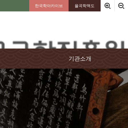
한국학아카이브
율곡학맥도
기관소개
인사말
임원소개
연혁
경영이념
조직안내
기부금안내