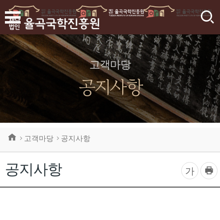
검
색
고객마당
공지사항
고객마당
공지사항
공지사항
프
글
가
린
자
트
하
크
기