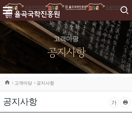
검
색
고객마당
공지사항
고객마당
공지사항
공지사항
프
글
가
린
자
트
하
크
기