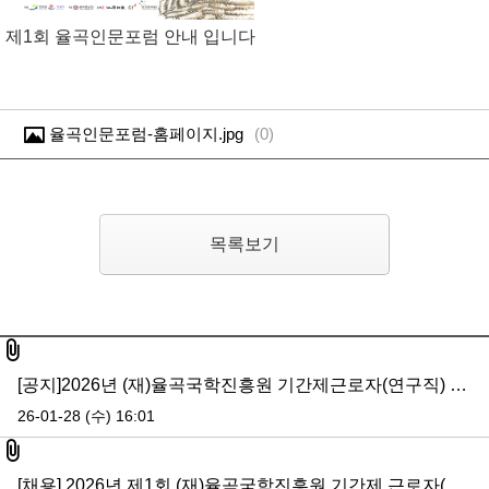
제1회 율곡인문포럼 안내 입니다
율곡인문포럼-홈페이지.jpg
(
0
)
목록보기
첨부파일
[공지]2026년 (재)율곡국학진흥원 기간제근로자(연구직) 최종합격자 공고
26-01-28 (수) 16:01
첨부파일
[채용] 2026년 제1회 (재)율곡국학진흥원 기간제 근로자(연구행정) 채용 재공고