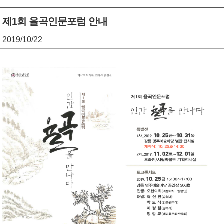
기
조
제1회 율곡인문포럼 안내
정
2019/10/22
열
기