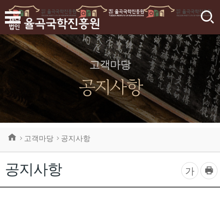
검
색
고객마당
공지사항
고객마당
공지사항
공지사항
프
글
가
린
자
트
하
크
기