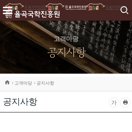
검
색
고객마당
공지사항
고객마당
공지사항
공지사항
프
글
가
린
자
트
하
크
기