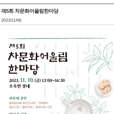
기
조
제5회 차문화어울림한마당
정
2023/11/06
열
기