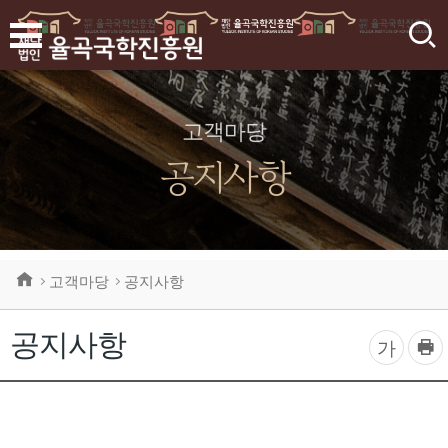
검
색
고객마당
공지사항
고객마당
공지사항
공지사항
프
글
가
린
자
트
하
크
기