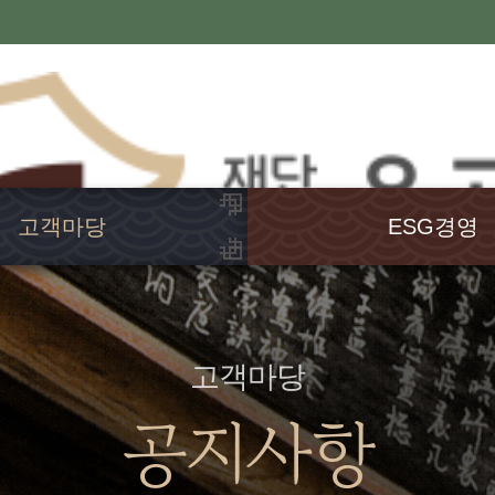
고객마당
ESG경영
공지사항
윤리경영
행사소식
고객헌장
언론보도
인권경영
고객마당
발간도서
경영공시
공지사항
웹진