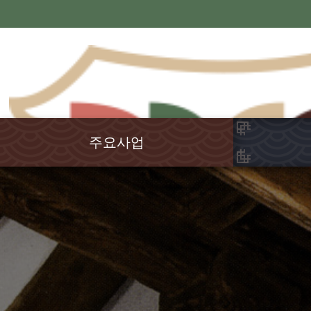
주요사업
국학연구
강원국학
율곡학
교육연수
전통문화