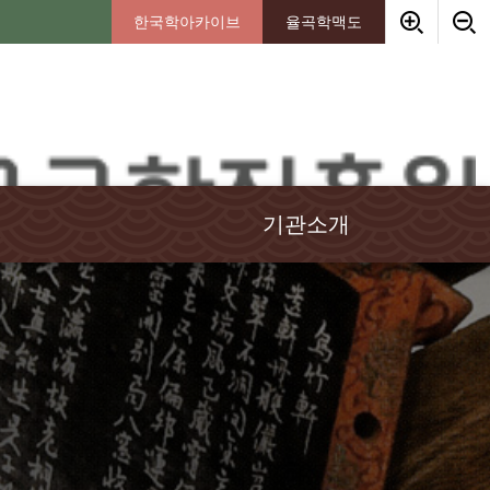
한국학아카이브
율곡학맥도
기관소개
인사말
임원소개
연혁
경영이념
조직안내
기부금안내