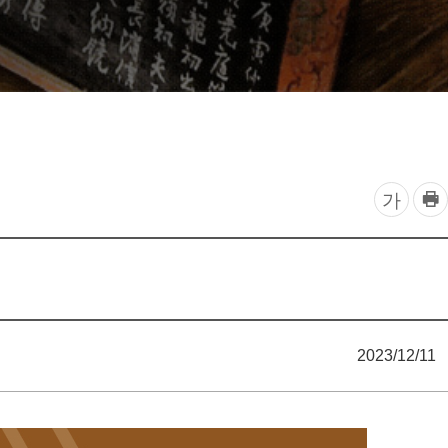
찾아오시는 길
프
글
가
린
자
트
하
크
기
기
조
2023/12/11
정
열
기