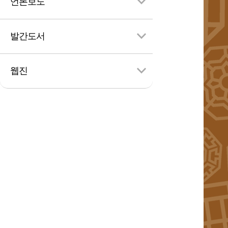
언론보도
발간도서
검
색
웹진