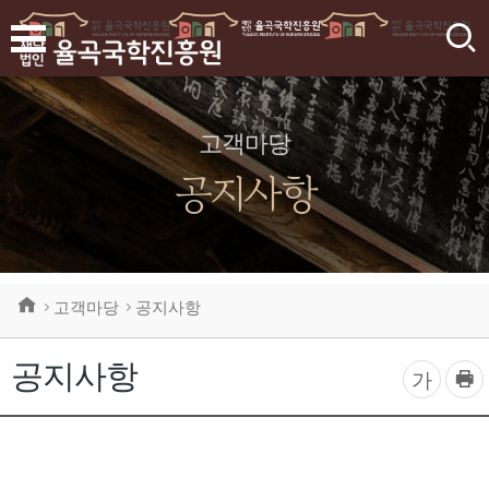
검
색
고객마당
공지사항
고객마당
공지사항
공지사항
프
글
가
린
자
트
하
크
기