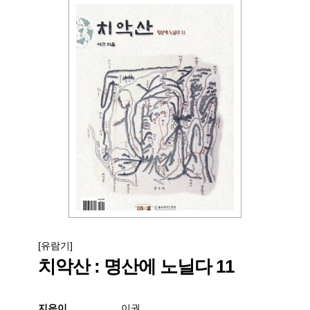
[유람기]
치악산 : 명산에 노닐다 11
지은이
이권