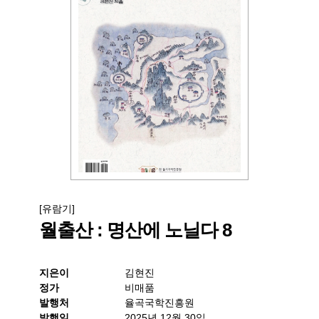
[유람기]
월출산 : 명산에 노닐다 8
지은이
김현진
정가
비매품
발행처
율곡국학진흥원
발행일
2025년 12월 30일