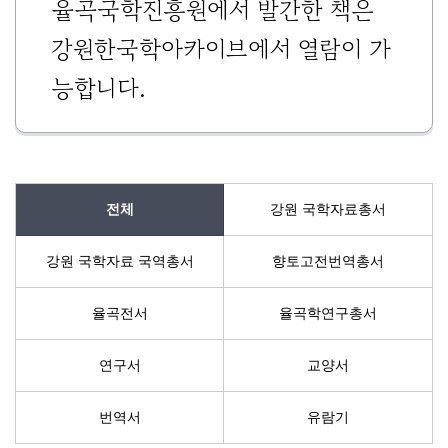
율곡국학진흥원에서 발간한 책은
기
조
강원한국학아카이브에서 열람이 가
정
능합니다.
열
기
전체
강원 국학자료총서
강원 국학자료 국역총서
향토고전번역총서
율곡전서
율곡학연구총서
연구서
교양서
번역서
유람기