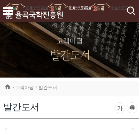
검
색
고객마당
발간도서
고객마당
발간도서
발간도서
프
글
가
린
자
트
하
크
기