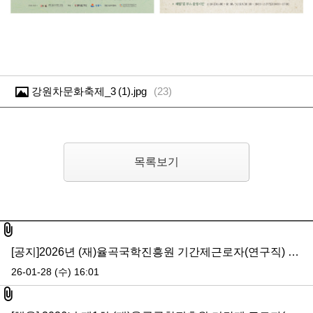
강원차문화축제_3 (1).jpg
(
23
)
목록보기
첨부파일
[공지]2026년 (재)율곡국학진흥원 기간제근로자(연구직) 최종합격자 공고
26-01-28 (수) 16:01
첨부파일