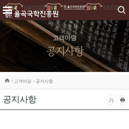
검
색
고객마당
공지사항
고객마당
공지사항
공지사항
프
글
가
린
자
트
하
크
기