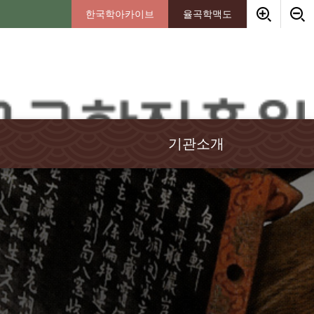
한국학아카이브
율곡학맥도
기관소개
인사말
임원소개
연혁
경영이념
조직안내
기부금안내