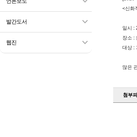
언론보도
<신화
발간도서
일시 : 2
검
색
장소 
웹진
대상 :
많은 
첨부