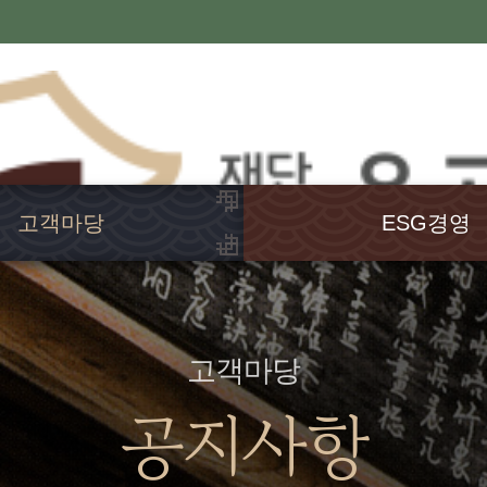
고객마당
ESG경영
공지사항
윤리경영
행사소식
고객헌장
언론보도
인권경영
고객마당
발간도서
경영공시
공지사항
웹진