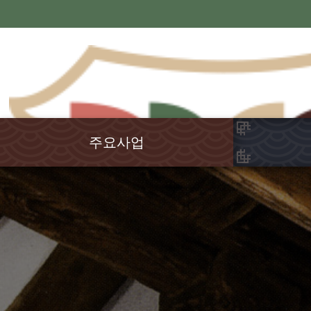
주요사업
국학연구
강원국학
율곡학
교육연수
전통문화