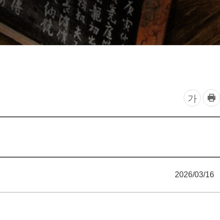
찾아오시는 길
프
글
가
린
자
트
하
크
기
기
조
2026/03/16
정
열
기