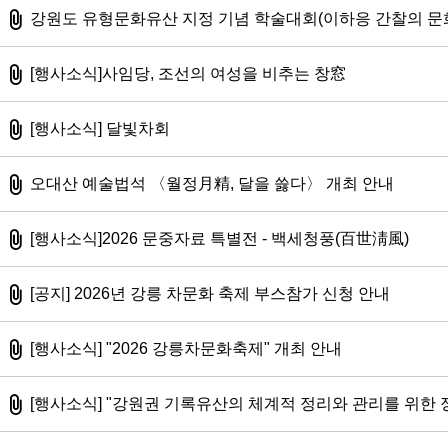
첨부파일
강원도 유형문화유산 지정 기념 학술대회(이하응 간찰의 문
첨부파일
[행사소식]사임당, 조선의 여성을 비추는 창窓
첨부파일
[행사소식] 달빛차회
첨부파일
오대산 예술법석 〈월정月精, 달을 쓿다〉 개최 안내
첨부파일
[행사소식]2026 문중자료 특별전 - 백세청풍(百世淸風)
첨부파일
[공지] 2026년 강릉 차문화 축제 부스참가 신청 안내
첨부파일
[행사소식] "2026 강릉차문화축제" 개최 안내
첨부파일
[행사소식] "강원권 기록유산의 체계적 정리와 관리를 위한 