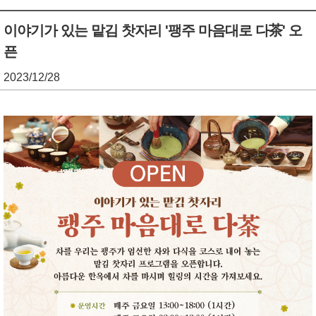
기
조
이야기가 있는 맡김 찻자리 '팽주 마음대로 다茶' 오
픈
정
열
2023/12/28
기