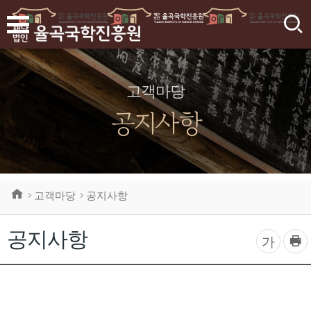
검
색
고객마당
공지사항
고객마당
공지사항
공지사항
프
글
가
린
자
트
하
크
기