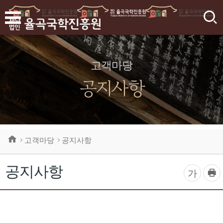
검
색
고객마당
공지사항
고객마당
공지사항
공지사항
프
글
가
린
자
트
하
크
기