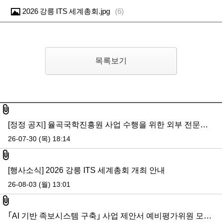
2026 강릉 ITS 세계총회.jpg
(
6
)
목록보기
첨부된 파일있음
[정정 공지] 율곡국학진흥원 사업 수행을 위한 외부 전문인력 모집-접수 이메일 변경 공지
26-07-30 (목) 18:14
첨부파일
[행사소식] 2026 강릉 ITS 세계총회 개최 안내
26-08-03 (월) 13:01
첨부파일
｢AI 기반 족보시스템 구축｣ 사업 제안서 예비평가위원 모집 공고